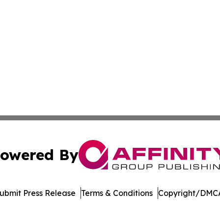
owered By
ubmit Press Release
Terms & Conditions
Copyright/DMCA
c. dba Affinity Group Publishing & Wisconsin Industry Jou