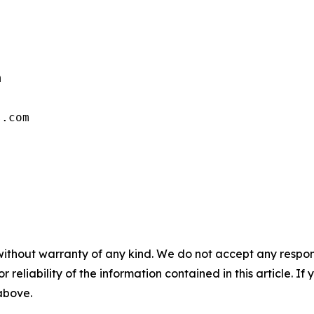


s.com
without warranty of any kind. We do not accept any responsib
r reliability of the information contained in this article. I
 above.