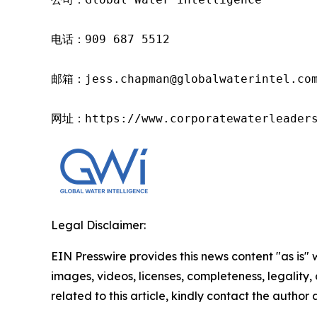
电话：909 687 5512

邮箱：jess.chapman@globalwaterintel.com
网址：https://www.corporatewaterleader
Legal Disclaimer:
EIN Presswire provides this news content "as is" 
images, videos, licenses, completeness, legality, o
related to this article, kindly contact the author