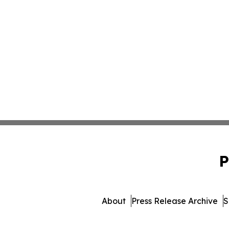
P
About
Press Release Archive
S
© 1995-2026 Newsmatics In