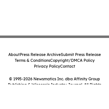
About
Press Release Archive
Submit Press Release
Terms & Conditions
Copyright/DMCA Policy
Privacy Policy
Contact
© 1995-2026 Newsmatics Inc. dba Affinity Group
Publishing & Wisconsin Industry Journal. All Rights
Reserved.
Cookie Settings / Your Privacy Choices