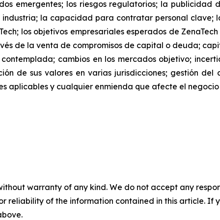
os emergentes; los riesgos regulatorios; la publicidad 
 industria; la capacidad para contratar personal clave; l
Tech; los objetivos empresariales esperados de ZenaTec
és de la venta de compromisos de capital o deuda; capita
 contemplada; cambios en los mercados objetivo; ince
ación de sus valores en varias jurisdicciones; gestión del
iones aplicables y cualquier enmienda que afecte el negoc
without warranty of any kind. We do not accept any responsib
r reliability of the information contained in this article. I
 above.