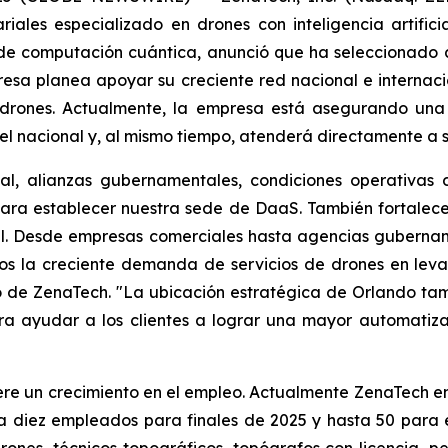
iales especializado en drones con inteligencia artifici
 de computación cuántica, anunció que ha seleccionado
esa planea apoyar su creciente red nacional e internacio
 drones. Actualmente, la empresa está asegurando una
l nacional y, al mismo tiempo, atenderá directamente a sus
al, alianzas gubernamentales, condiciones operativas 
ara establecer nuestra sede de DaaS. También fortalece 
al. Desde empresas comerciales hasta agencias gubernam
mos la creciente demanda de servicios de drones en leva
ivo de ZenaTech. "La ubicación estratégica de Orlando ta
ra ayudar a los clientes a lograr una mayor automatiza
re un crecimiento en el empleo. Actualmente ZenaTech em
 diez empleados para finales de 2025 y hasta 50 para el
drones, técnicos topográficos, topógrafos con licencia, 