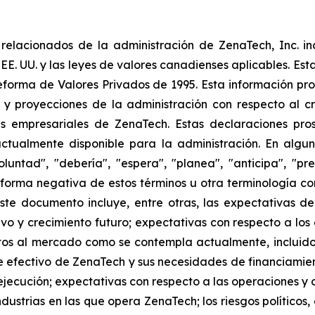
elacionados de la administración de ZenaTech, Inc. in
 EE. UU. y las leyes de valores canadienses aplicables. Est
eforma de Valores Privados de 1995. Esta información pr
 y proyecciones de la administración con respecto al cr
 empresariales de ZenaTech. Estas declaraciones prosp
ctualmente disponible para la administración. En algun
luntad", "debería", "espera", "planea", "anticipa", "pr
la forma negativa de estos términos u otra terminología 
ste documento incluye, entre otras, las expectativas de
tivo y crecimiento futuro; expectativas con respecto a los
s al mercado como se contempla actualmente, incluidos
 efectivo de ZenaTech y sus necesidades de financiamien
jecución; expectativas con respecto a las operaciones y co
dustrias en las que opera ZenaTech; los riesgos políticos