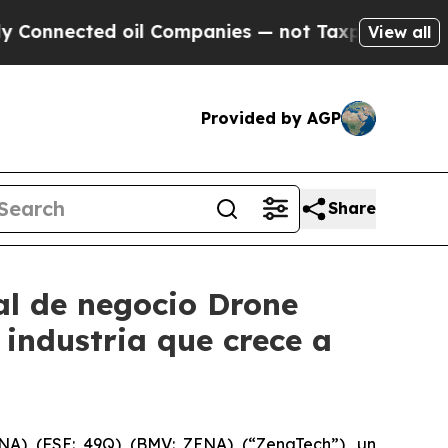
d oil Companies — not Taxpayers — the Chance to
View all
Provided by AGP
Share
al de negocio Drone
industria que crece a
A) (FSE: 49Q) (BMV: ZENA) (“ZenaTech”), un