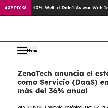
40%. Well, it Didn’t
As war With Iran Drove oil
AGP PICKS
Menu
ZenaTech anuncia el est
como Servicio (DaaS) en
más del 36% anual
VANCOUVER, Columbia Británica, Oct. 02, 2