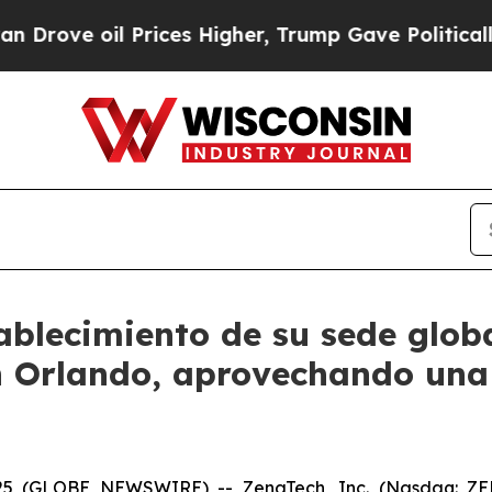
 Prices Higher, Trump Gave Politically Connecte
ablecimiento de su sede glob
 Orlando, aprovechando una 
025 (GLOBE NEWSWIRE) -- ZenaTech, Inc. (Nasdaq: ZEN