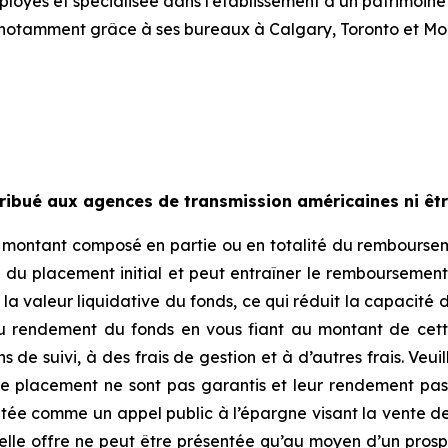
oyés et spécialisée dans l’établissement d’un patrimoine
notamment grâce à ses bureaux à Calgary, Toronto et Mon
ribué aux agences de transmission américaines ni être
n montant composé en partie ou en totalité du rembourseme
du placement initial et peut entraîner le remboursement 
a valeur liquidative du fonds, ce qui réduit la capacité de
du rendement du fonds en vous fiant au montant de cett
de suivi, à des frais de gestion et à d’autres frais. Veuil
de placement ne sont pas garantis et leur rendement pas
tée comme un appel public à l’épargne visant la vente de 
 telle offre ne peut être présentée qu’au moyen d’un pr