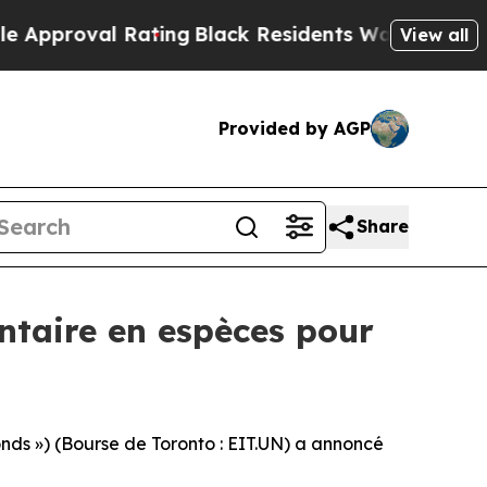
oval Rating
Black Residents Warned of Abusive C
View all
Provided by AGP
Share
ntaire en espèces pour
ds ») (Bourse de Toronto : EIT.UN) a annoncé