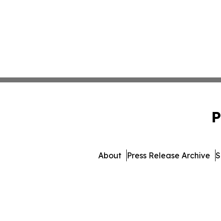
P
About
Press Release Archive
S
© 1995-2026 Newsmatics In