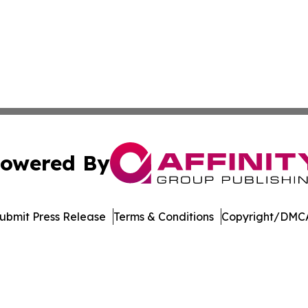
owered By
ubmit Press Release
Terms & Conditions
Copyright/DMCA
c. dba Affinity Group Publishing & Wisconsin Industry Jou
Cookie Settings / Your Privacy Choices