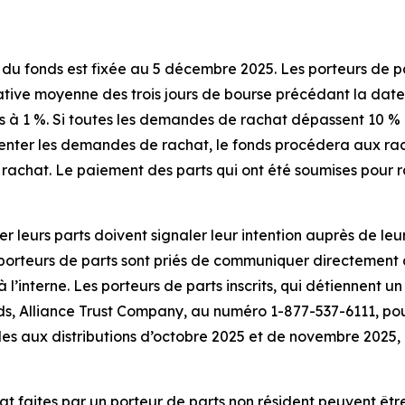
du fonds est fixée au 5 décembre 2025. Les porteurs de pa
dative moyenne des trois jours de bourse précédant la dat
urs à 1 %. Si toutes les demandes de rachat dépassent 10 %
senter les demandes de rachat, le fonds procédera aux ra
 rachat. Le paiement des parts qui ont été soumises pour r
er leurs parts doivent signaler leur intention auprès de le
porteurs de parts sont priés de communiquer directement a
’interne. Les porteurs de parts inscrits, qui détiennent un
, Alliance Trust Company, au numéro 1-877-537-6111, pour f
s aux distributions d’octobre 2025 et de novembre 2025, 
 faites par un porteur de parts non résident peuvent être