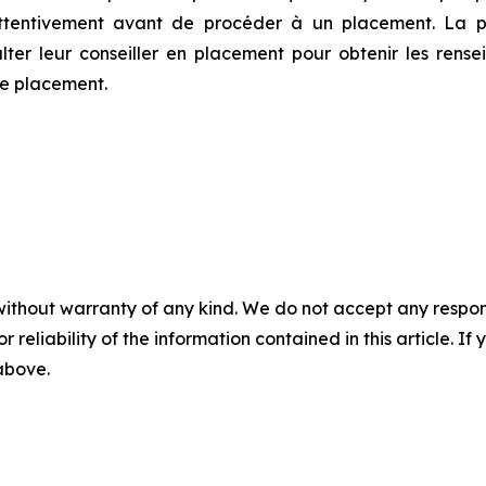
ttentivement avant de procéder à un placement. La pr
ulter leur conseiller en placement pour obtenir les rens
de placement.
without warranty of any kind. We do not accept any responsib
r reliability of the information contained in this article. I
 above.