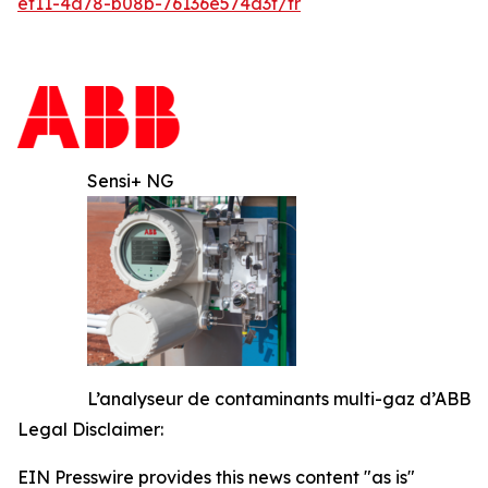
ef11-4d78-b08b-76136e574d3f/fr
Sensi+ NG
L’analyseur de contaminants multi-gaz d’ABB
Legal Disclaimer:
EIN Presswire provides this news content "as is"