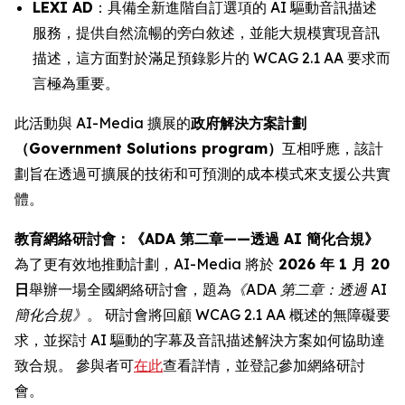
LEXI AD
：具備全新進階自訂選項的 AI 驅動音訊描述
服務，提供自然流暢的旁白敘述，並能大規模實現音訊
描述，這方面對於滿足預錄影片的 WCAG 2.1 AA 要求而
言極為重要。
此活動與 AI-Media 擴展的
政府解決方案計劃
（Government Solutions program）
互相呼應，該計
劃旨在透過可擴展的技術和可預測的成本模式來支援公共實
體。
教育網絡研討會：《ADA 第二章——透過 AI 簡化合規》
為了更有效地推動計劃，AI-Media 將於
2026 年 1 月 20
日
舉辦一場全國網絡研討會，題為
《ADA 第二章：透過 AI
簡化合規》
。 研討會將回顧 WCAG 2.1 AA 概述的無障礙要
求，並探討 AI 驅動的字幕及音訊描述解決方案如何協助達
致合規。 參與者可
在此
查看詳情，並登記參加網絡研討
會。