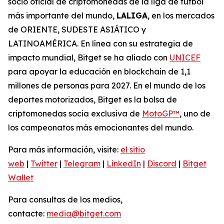
socio oficial de criptomonedas de la liga de fútbol
más importante del mundo,
LALIGA
, en los mercados
de ORIENTE, SUDESTE ASIÁTICO y
LATINOAMÉRICA. En línea con su estrategia de
impacto mundial, Bitget se ha aliado con
UNICEF
para apoyar la educación en blockchain de 1,1
millones de personas para 2027. En el mundo de los
deportes motorizados, Bitget es la bolsa de
criptomonedas socia exclusiva de
MotoGP™
, uno de
los campeonatos más emocionantes del mundo.
Para más información, visite:
el sitio
web
|
Twitter
|
Telegram
|
LinkedIn
|
Discord
|
Bitget
Wallet
Para consultas de los medios,
contacte:
media@bitget.com