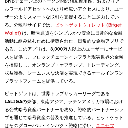
BNBチェーン上のトークン間の相互運用性、およびリア
ルワールドアセットへのより幅広いアクセスにより、ユー
ザーのよりスマートな取引を支援することに尽力してい
る。分散型サイドでは、
ビットゲットウォレット (Bitget
Wallet)
は、暗号通貨をシンプルかつ安全に日常的な金融
活動に組み込むために構築された、日常的な金融アプリで
ある。このアプリは、8,000万人以上のユーザーにサービ
スを提供し、ブロックチェーンインフラと現実世界の金融
を橋渡しし、オンランプ・オフランプ、トレーディング、
収益獲得、シームレスな決済を実現できるオールインワン
プラットフォームを提供している。
ビットゲットは、世界トップサッカーリーグである
LALIGA
の東部、東南アジア、ラテンアメリカ市場におけ
る公式暗号資産パートナーを務め、戦略的パートナーシッ
プを通じて暗号資産の普及を推進している。ビットゲット
はそのグローバル・インパクト戦略に沿い、
ユニセフ