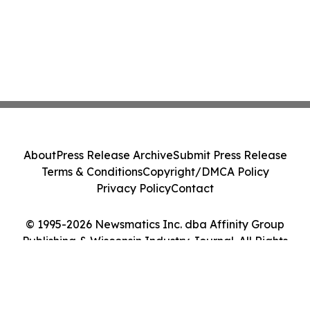
About
Press Release Archive
Submit Press Release
Terms & Conditions
Copyright/DMCA Policy
Privacy Policy
Contact
© 1995-2026 Newsmatics Inc. dba Affinity Group
Publishing & Wisconsin Industry Journal. All Rights
Reserved.
Cookie Settings / Your Privacy Choices