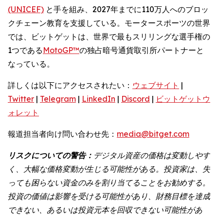
(UNICEF)
と手を組み、2027年までに110万人へのブロッ
クチェーン教育を支援している。モータースポーツの世界
では、ビットゲットは、世界で最もスリリングな選手権の
1つである
MotoGP™
の独占暗号通貨取引所パートナーと
なっている。
詳しくは以下にアクセスされたい：
ウェブサイト
|
Twitter
|
Telegram
|
LinkedIn
|
Discord
|
ビットゲットウ
ォレット
報道担当者向け問い合わせ先：
media@bitget.com
リスクについての警告：
デジタル資産の価格は変動しやす
く、大幅な価格変動が生じる可能性がある。投資家は、失
っても困らない資金のみを割り当てることをお勧めする。
投資の価値は影響を受ける可能性があり、財務目標を達成
できない、あるいは投資元本を回収できない可能性があ